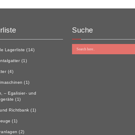
liste
Suche
le Lagerliste
(14)
ntalgatter
(1)
tter
(4)
fmaschinen
(1)
, – Egalisier- und
ergeräte
(1)
 und Richtbank
(1)
zeuge
(1)
ranlagen
(2)