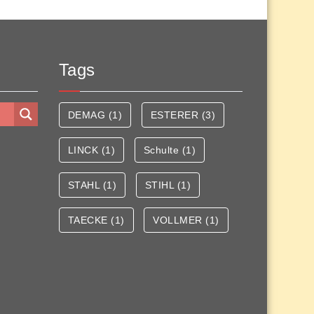
Tags
DEMAG
(1)
ESTERER
(3)
LINCK
(1)
Schulte
(1)
STAHL
(1)
STIHL
(1)
TAECKE
(1)
VOLLMER
(1)