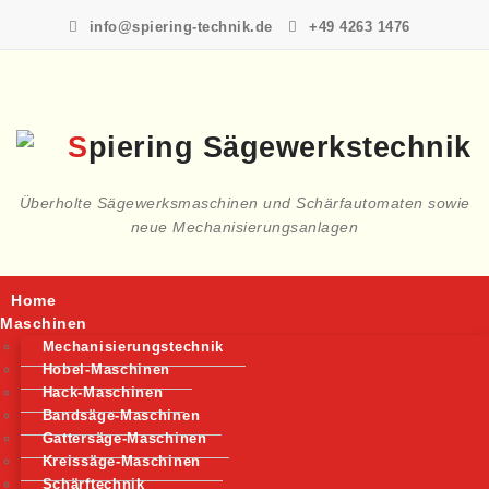
Skip
info@spiering-technik.de
+49 4263 1476
to
content
Überholte Sägewerksmaschinen und Schärfautomaten sowie
neue Mechanisierungsanlagen
Home
Toggle
navigation
Maschinen
Mechanisierungstechnik
Hobel-Maschinen
Hack-Maschinen
Bandsäge-Maschinen
Gattersäge-Maschinen
Kreissäge-Maschinen
Schärftechnik