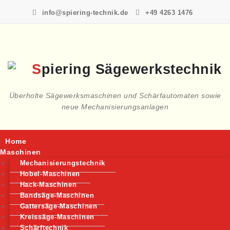
Skip
info@spiering-technik.de
+49 4263 1476
to
content
Überholte Sägewerksmaschinen und Schärfautomaten sowie
neue Mechanisierungsanlagen
Home
Toggle
navigation
Maschinen
Mechanisierungstechnik
Hobel-Maschinen
Hack-Maschinen
Bandsäge-Maschinen
Gattersäge-Maschinen
Kreissäge-Maschinen
Schärftechnik