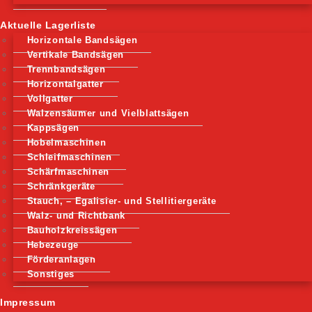
Aktuelle Lagerliste
Horizontale Bandsägen
Vertikale Bandsägen
Trennbandsägen
Horizontalgatter
Vollgatter
Walzensäumer und Vielblattsägen
Kappsägen
Hobelmaschinen
Schleifmaschinen
Schärfmaschinen
Schränkgeräte
Stauch, – Egalisier- und Stellitiergeräte
Walz- und Richtbank
Bauholzkreissägen
Hebezeuge
Förderanlagen
Sonstiges
Impressum