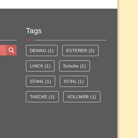
Tags
DEMAG
(1)
ESTERER
(3)
LINCK
(1)
Schulte
(1)
STAHL
(1)
STIHL
(1)
TAECKE
(1)
VOLLMER
(1)