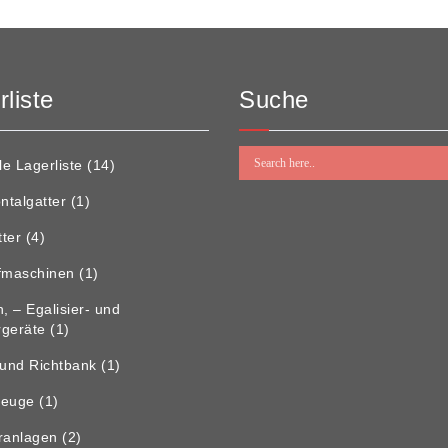
liste
Suche
le Lagerliste
(14)
ntalgatter
(1)
tter
(4)
fmaschinen
(1)
, – Egalisier- und
ergeräte
(1)
 und Richtbank
(1)
zeuge
(1)
ranlagen
(2)